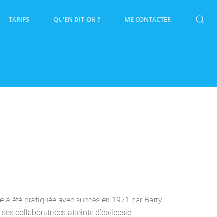
TARIFS
QU'EN DIT-ON ?
ME CONTACTER
le a été pratiquée avec succès en 1971 par Ba
rry
ses collaboratrices atteinte d’épilepsie.