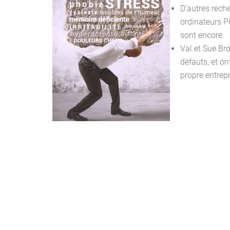
D’autres reche
ordinateurs P
sont encore.
Val et Sue Bro
défauts, et on
propre entrepr
Neurofeedback Mo