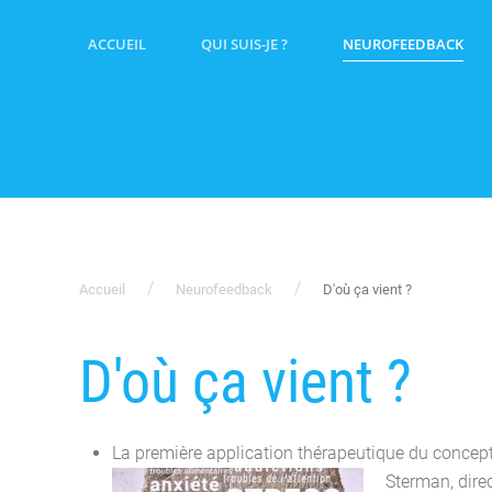
ACCUEIL
QUI SUIS-JE ?
NEUROFEEDBACK
Accueil
Neurofeedback
D'où ça vient ?
D'où ça vient ?
La première application thérapeutique du concept
Sterman, direc